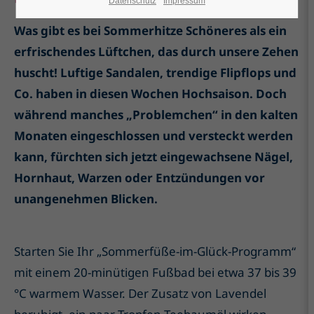
Datenschutz
Impressum
Was gibt es bei Sommerhitze Schöneres als ein
erfrischendes Lüftchen, das durch unsere Zehen
huscht! Luftige Sandalen, trendige Flipflops und
Co. haben in diesen Wochen Hochsaison. Doch
während manches „Problemchen“ in den kalten
Monaten eingeschlossen und versteckt werden
kann, fürchten sich jetzt eingewachsene Nägel,
Hornhaut, Warzen oder Entzündungen vor
unangenehmen Blicken.
Starten Sie Ihr „Sommerfüße-im-Glück-Programm“
mit einem 20-minütigen Fußbad bei etwa 37 bis 39
°C warmem Wasser. Der Zusatz von Lavendel