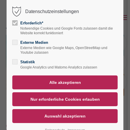
Datenschutzeinstellungen
Der Eintrag "offcanvas-col1" existiert leider
nicht.
Erforderlich*
Notwendige Cookies und Google Fonts zulassen damit die
Website korrekt funktioniert
Der Eintrag "offcanvas-col2" existiert leider
A
Externe Medien
nicht.
Externe Medien wie Google Maps, OpenStreetMap und
Youtube zulassen
A
Statistik
Der Eintrag "offcanvas-col3" existiert leider
Google Analytics und Matomo Analytics zulassen
nicht.
V
Der Eintrag "offcanvas-col4" existiert leider
nicht.
Sommerfüße im Glück