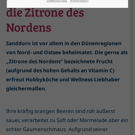
Datenschutz
Impressum
die Zitrone des
Nordens
Sanddorn ist vor allem in den Dünenregionen
von Nord- und Ostsee beheimatet. Die gerne als
„Zitrone des Nordens“ bezeichnete Frucht
(aufgrund des hohen
Gehalts an Vitamin C)
erfreut Hobbyköche und Wellness-Liebhaber
gleichermaßen.
Ihre kräftig orangen Beeren sind roh äußerst
sauer, verarbeitet zu Saft oder Marmelade aber ein
echter Gaumenschmaus. Aufgrund seiner