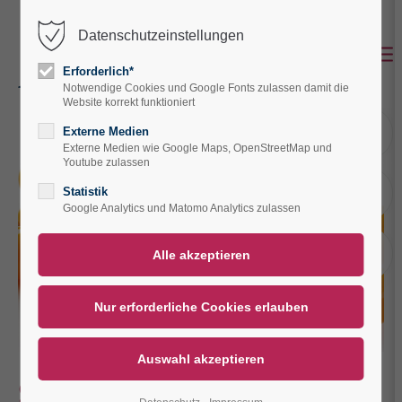
Datenschutzeinstellungen
Der Eintrag "offcanvas-col1" existiert leider
nicht.
Erforderlich*
Notwendige Cookies und Google Fonts zulassen damit die
Website korrekt funktioniert
Der Eintrag "offcanvas-col2" existiert leider
A
Externe Medien
nicht.
Externe Medien wie Google Maps, OpenStreetMap und
Youtube zulassen
A
Statistik
Der Eintrag "offcanvas-col3" existiert leider
Google Analytics und Matomo Analytics zulassen
nicht.
V
Der Eintrag "offcanvas-col4" existiert leider
nicht.
Sanddorn –