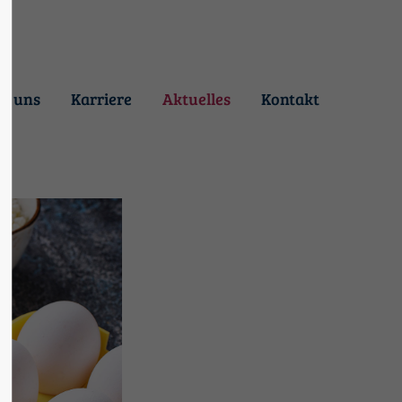
3"
Der Eintrag "offcanvas-col4"
existiert leider nicht.
r uns
Karriere
Aktuelles
Kontakt