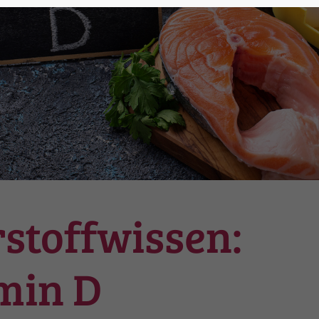
stoffwissen:
min D