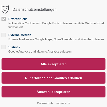
Datenschutzeinstellungen
trag "offcanvas-col2"
Der Eintrag "offcanvas-col
rt leider nicht.
existiert leider nicht.
Erforderlich*
Notwendige Cookies und Google Fonts zulassen damit die Website korrekt
Start
Service
Übe
funktioniert
Externe Medien
Externe Medien wie Google Maps, OpenStreetMap und Youtube zulassen
Statistik
Google Analytics und Matomo Analytics zulassen
Datenschutz
Impressum