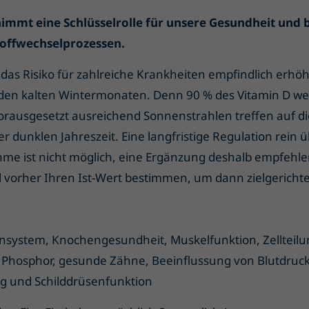
immt eine Schlüsselrolle für unsere Gesundheit und 
offwechselprozessen.
das Risiko für zahlreiche Krankheiten empfindlich erhö
 den kalten Wintermonaten. Denn 90 % des Vitamin D w
 vorausgesetzt ausreichend Sonnenstrahlen treffen auf d
 dunklen Jahreszeit. Eine langfristige Regulation rein ü
e ist nicht möglich, eine Ergänzung deshalb empfehle
l vorher Ihren Ist-Wert bestimmen, um dann zielgerichtet
ystem, Knochengesundheit, Muskelfunktion, Zellteil
 Phosphor, gesunde Zähne, Beeinflussung von Blutdruck
ng und Schilddrüsenfunktion