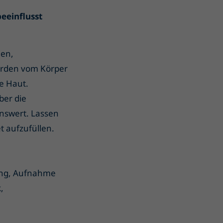
beeinflusst
hen,
erden vom Körper
ie Haut.
ber die
nswert. Lassen
 aufzufüllen.
ung, Aufnahme
,