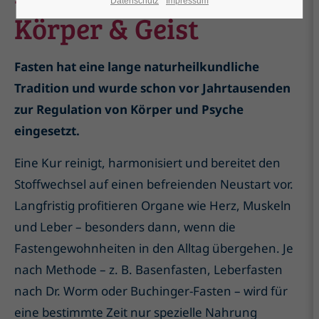
Datenschutz
Impressum
Körper & Geist
Fasten hat eine lange naturheilkundliche
Tradition und wurde schon vor Jahrtausenden
zur Regulation von Körper und Psyche
eingesetzt.
Eine Kur reinigt, harmonisiert und bereitet den
Stoffwechsel auf einen befreienden Neustart vor.
Langfristig profitieren Organe wie Herz, Muskeln
und Leber – besonders dann, wenn die
Fastengewohnheiten in den Alltag übergehen. Je
nach Methode – z. B. Basenfasten, Leberfasten
nach Dr. Worm oder Buchinger-Fasten – wird für
eine bestimmte Zeit nur spezielle Nahrung