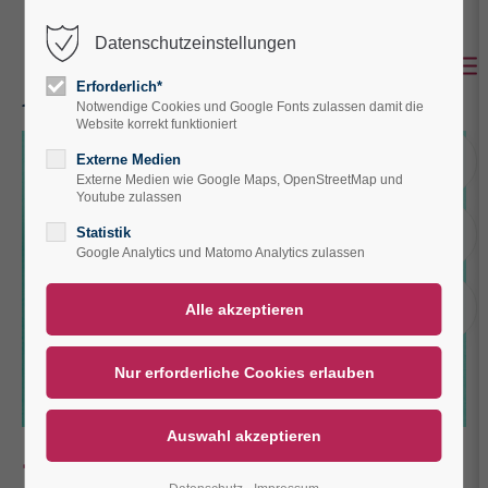
Datenschutzeinstellungen
Der Eintrag "offcanvas-col1" existiert leider
nicht.
Erforderlich*
Notwendige Cookies und Google Fonts zulassen damit die
Website korrekt funktioniert
Der Eintrag "offcanvas-col2" existiert leider
A
Externe Medien
nicht.
Externe Medien wie Google Maps, OpenStreetMap und
Youtube zulassen
A
Statistik
Der Eintrag "offcanvas-col3" existiert leider
Google Analytics und Matomo Analytics zulassen
nicht.
V
Der Eintrag "offcanvas-col4" existiert leider
nicht.
Fasten – Heilmittel für