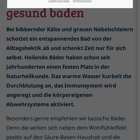
Datenschutz
Impressum
gesund baden
Bei bibbernder Kälte und grauen Nebelschleiern
schottet ein entspannendes Bad von der
Alltagshektik ab und schenkt Zeit nur für sich
selbst. Heilende Bäder haben schon seit
Jahrhunderten einen festen Platz in der
Naturheilkunde. Das warme Wasser kurbelt die
Durchblutung an, das Immunsystem wird
angeregt und die körpereigenen
Abwehrsysteme aktiviert.
Besonders gerne empfehlen wir basische Bäder.
Denn die wirken sich neben dem Wohlfühleffekt
positiv auf den Säure-Basen-Haushalt und die