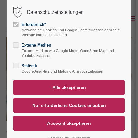
Datenschutzeinstellungen
Der Eintrag "offcanvas-col1" existiert leider
nicht.
Erforderlich*
Notwendige Cookies und Google Fonts zulassen damit die
Website korrekt funktioniert
Der Eintrag "offcanvas-col2" existiert leider
A
Externe Medien
nicht.
Externe Medien wie Google Maps, OpenStreetMap und
Youtube zulassen
A
Statistik
Der Eintrag "offcanvas-col3" existiert leider
Google Analytics und Matomo Analytics zulassen
nicht.
V
Der Eintrag "offcanvas-col4" existiert leider
nicht.
Eintauchen und