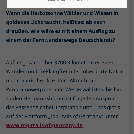
Datenschutz
Impressum
Wenn die Herbstsonne Wälder und Wiesen in
goldenes Licht taucht, heißt es: ab nach
draußen. Wie wäre es mit einem Ausflug zu
einem der Fernwanderwege Deutschlands?
Auf insgesamt über 3700 Kilometern erleben
Wander- und Trekkingfreunde unberührte Natur
und malerische Orte. Vom Altmühltal-
Panoramaweg über den Westerwaldsteig bis hin
zu den Hermannshöhen ist für jeden Anspruch
das Passende dabei. Inspiration und Tipps gibt´s
auf der Plattform „Top Trails of Germany“ unter
www.top-trails-of-germany.de
.