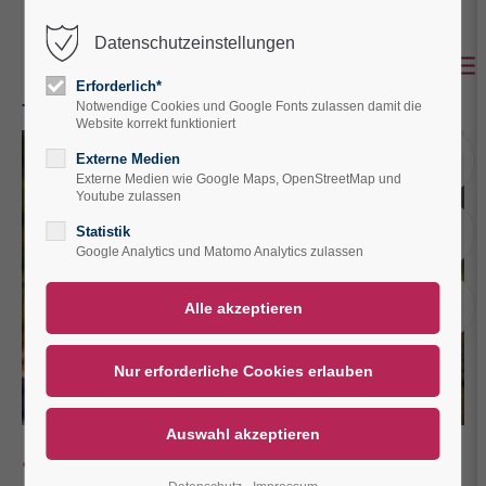
Datenschutzeinstellungen
Der Eintrag "offcanvas-col1" existiert leider
nicht.
Erforderlich*
Notwendige Cookies und Google Fonts zulassen damit die
Website korrekt funktioniert
Der Eintrag "offcanvas-col2" existiert leider
A
Externe Medien
nicht.
Externe Medien wie Google Maps, OpenStreetMap und
Youtube zulassen
A
Statistik
Der Eintrag "offcanvas-col3" existiert leider
Google Analytics und Matomo Analytics zulassen
nicht.
V
Der Eintrag "offcanvas-col4" existiert leider
nicht.
Die Natur ruft!