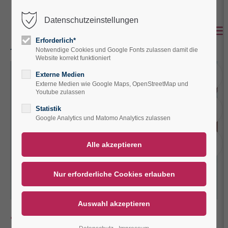
Datenschutzeinstellungen
Der Eintrag "offcanvas-col1" existiert leider
nicht.
Erforderlich*
Notwendige Cookies und Google Fonts zulassen damit die
Website korrekt funktioniert
Der Eintrag "offcanvas-col2" existiert leider
A
Externe Medien
nicht.
Externe Medien wie Google Maps, OpenStreetMap und
Youtube zulassen
A
Statistik
Der Eintrag "offcanvas-col3" existiert leider
Google Analytics und Matomo Analytics zulassen
nicht.
V
Der Eintrag "offcanvas-col4" existiert leider
nicht.
Bestimmen Sie Ihr