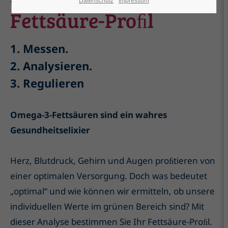
Datenschutz
Impressum
Fettsäure-Proﬁl
1. Messen.
2. Analysieren.
3. Regulieren
Omega-3-Fettsäuren sind ein wahres
Gesundheitselixier
Herz, Blutdruck, Gehirn und Augen proﬁtieren von
einer optimalen Versorgung. Doch was bedeutet
„optimal“ und wie können wir ermitteln, ob unsere
individuellen Werte im grünen Bereich sind? Mit
dieser Analyse bestimmen Sie Ihr Fettsäure-Proﬁl.